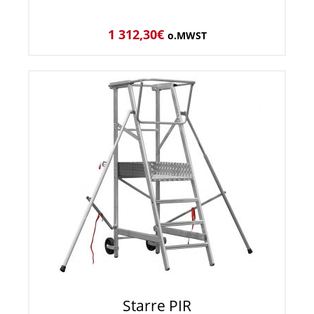
1 312,30
€
o.MWST
Starre PIR