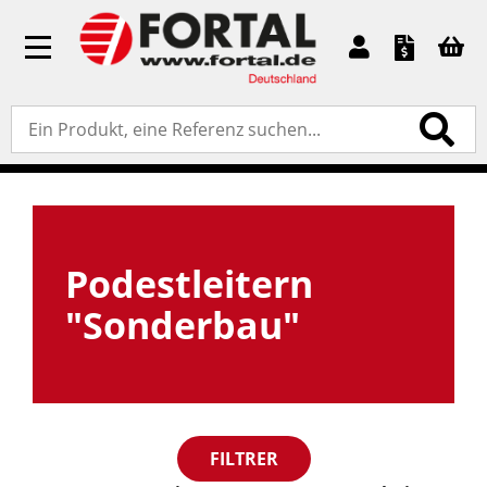
Toggle
navigation
Accueil
»
Standardprodukte
» Podestleitern
"Sonderbau"
Podestleitern
"Sonderbau"
FILTRER