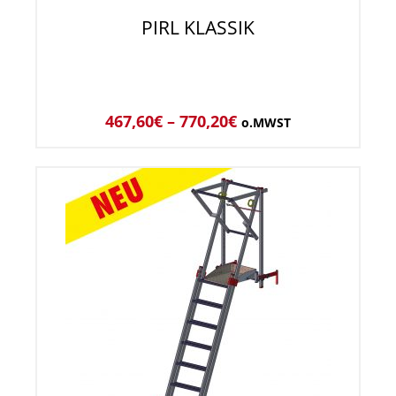
PIRL KLASSIK
467,60
€
–
770,20
€
o.MWST