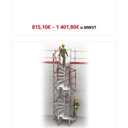
815,10
€
–
1 401,80
€
o.MWST