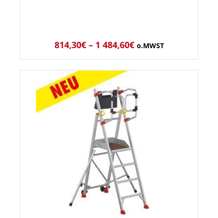
814,30
€
–
1 484,60
€
o.MWST