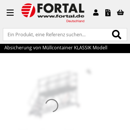
Toggle
navigation
Accueil
»
Standardprodukte
»
Zugang und Absicherung
von Müllcontainer
» Plattform für Zugang und
Absicherung von Müllcontainer KLASSIK Modell