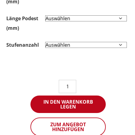
(mm)
Länge Podest
(mm)
Stufenanzahl
Plattform
für
Zugang
IN DEN WARENKORB
und
LEGEN
Absicherung
von
ZUM ANGEBOT
Müllcontainer
HINZUFÜGEN
KLASSIK