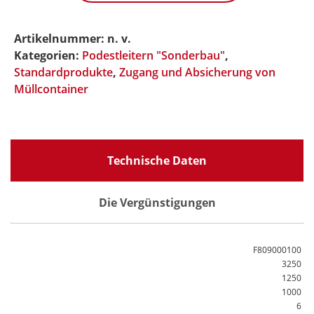
Modell
Menge
Artikelnummer:
n. v.
Kategorien:
Podestleitern "Sonderbau"
,
Standardprodukte
,
Zugang und Absicherung von
Müllcontainer
Technische Daten
Die Vergünstigungen
F809000100
3250
1250
1000
6