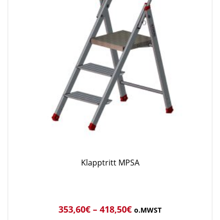
Klapptritt MPSA
353,60
€
–
418,50
€
o.MWST