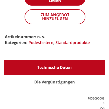
LEGEN
-
Ausstieg
ZUM ANGEBOT
hinten
HINZUFÜGEN
Menge
Artikelnummer:
n. v.
Kategorien:
Podestleitern
,
Standardprodukte
Technische Daten
Die Vergünstigungen
F052090003
3
750