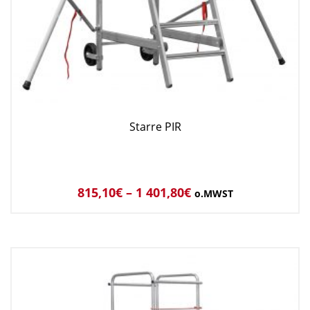
Starre PIR
815,10
€
–
1 401,80
€
o.MWST