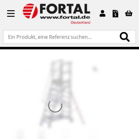
Toggle
navigation
Accueil
»
Standardprodukte
»
Podestleitern
» Rollbare
Monoblockpodestleiter EMG 68 – Ausstieg hinten