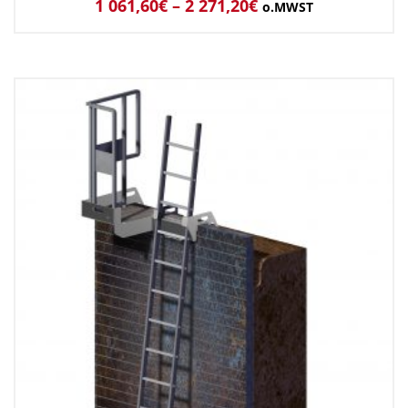
1 061,60
€
–
2 271,20
€
o.MWST