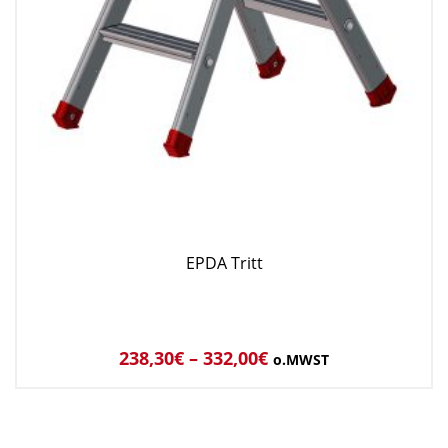
EPDA Tritt
238,30
€
–
332,00
€
o.MWST