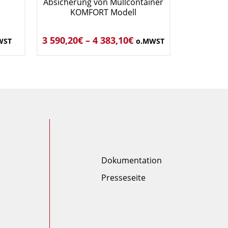
Absicherung von Müllcontainer
KOMFORT Modell
3 590,20
€
–
4 383,10
€
WST
o.MWST
Dokumentation
Presseseite