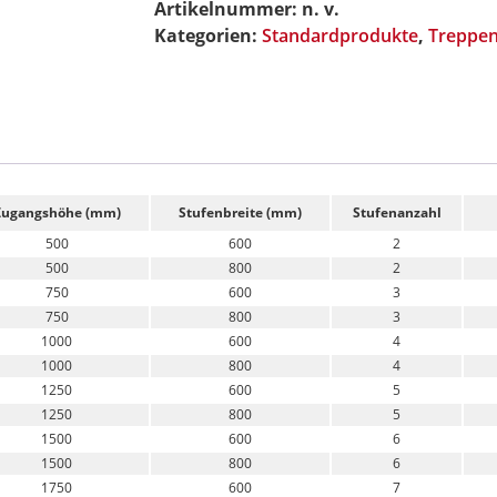
Neigungswinkel
Artikelnummer:
n. v.
60°
Kategorien:
Standardprodukte
,
Treppe
Menge
Zugangshöhe (mm)
Stufenbreite (mm)
Stufenanzahl
500
600
2
500
800
2
750
600
3
750
800
3
1000
600
4
1000
800
4
1250
600
5
1250
800
5
1500
600
6
1500
800
6
1750
600
7