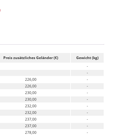
n
Preis zusätzliches Geländer (€)
Gewicht (kg)
-
-
226,00
-
226,00
-
230,00
-
230,00
-
232,00
-
232,00
-
237,00
-
237,00
-
278,00
-