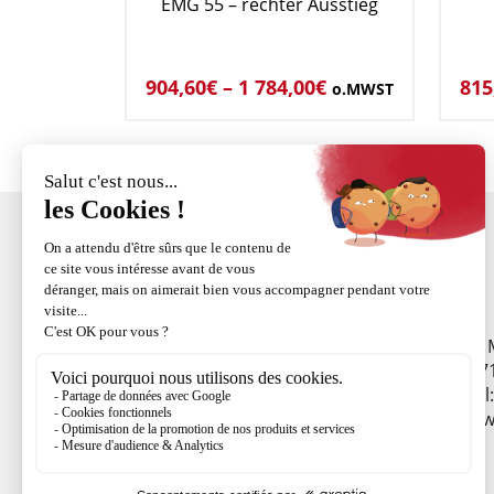
EMG 55 – rechter Ausstieg
904,60
€
–
1 784,00
€
815
o.MWST
ZI
+33 (0)3 88 58 53 55
67
tel
info@fortal.fr
www