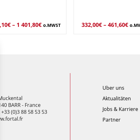
,10
€
–
1 401,80
€
332,00
€
–
461,60
€
o.MWST
o.M
Uber uns
 Muckental
Aktualitäten
140 BARR - France
Jobs & Karriere
: +33 (0)3 88 58 53 53
.fortal.fr
Partner