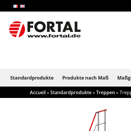
Standardprodukte
Produkte nach Maß
Maßge
Accueil
»
Standardprodukte
»
Treppen
» Trep