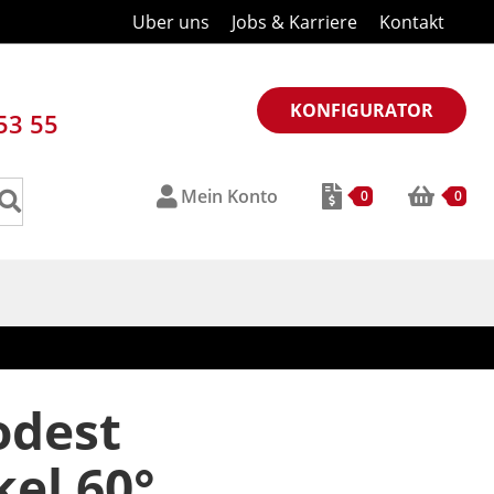
Uber uns
Jobs & Karriere
Kontakt
KONFIGURATOR
53 55
Mein Konto
0
0
odest
el 60°