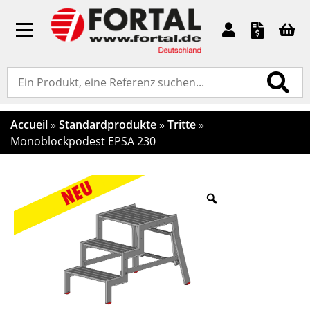
Toggle
navigation
Accueil
»
Standardprodukte
»
Tritte
»
Monoblockpodest EPSA 230