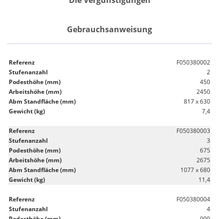
Die Vergünstigungen
Gebrauchsanweisung
F050380002
2
450
2450
817 x 630
7,4
F050380003
3
675
2675
1077 x 680
11,4
F050380004
4
900